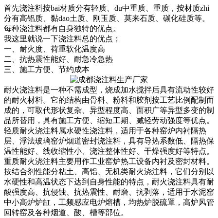
首先浇注料按bai材质分有轻质、du中重质、重质，按材质zhi
分有高铝质、黏dao土质、刚玉质、莫来石质、碳化硅质等。
每种浇注料都有自身独特的优点。
我这里就说一下浇注料总的优点；
一、耐火度、荷重软化温度高
二、抗热震性能好、耐急冷急热
三、施工方便、节约成本
耐火浇注料是一种不需成型，烧成加水搅拌后具有流动性较好
的耐火材料。它的结构由骨料、粉料和胶剂按工艺比例配制而
成的，可取代形状复杂、异型程度高、面积广等异型多变的制
品所替用，具有施工方便、缩短工期、减轻劳动强度等优点。
轻质耐火浇注料属水硬性浇注料，适用于各种窑炉内衬隔热
层、浮法玻璃窑炉烟道密封浇注料，具有导热系数低、隔热保
温性能好、线收缩性小、浇注整体性好、干燥强度好等特点。
重质耐火浇注料主要用作工业窑炉热工设备内衬及密封材料。
按结合剂性能分粘土、高铝、无机类耐火浇注料，它们分别以
水硬性和高温状态下达到自身性能的特点，耐火浇注料具有耐
酸强度高、抗侵蚀、抗热震性、耐磨、抗剥落，适用于水泥窑
中小高炉炉缸，工频感应电炉熔槽，均热炉脱硫罩，高炉风管
回转窑及各种烟道、酸、槽等部位。