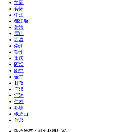
简阳
资阳
中江
都江堰
射洪
眉山
西昌
崇州
彭州
重庆
阿坝
阆中
金堂
甘孜
广汉
江油
仁寿
邛崃
峨眉山
什邡
版权所有：耐火材料厂家